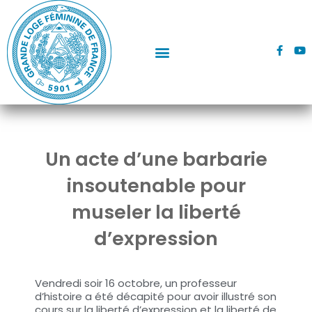
Aller
au
contenu
F
Y
a
o
c
u
e
t
b
u
o
b
o
e
k
-
f
Un acte d’une barbarie
insoutenable pour
museler la liberté
d’expression
Vendredi soir 16 octobre, un professeur
d’histoire a été décapité pour avoir illustré son
cours sur la liberté d’expression et la liberté de