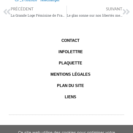
Précédent
Su
PRÉCÉDENT
SUIVANT
La Grande Loge Féminine de France élit sa Présidente lors d’une Assemblée générale dématérialisée
Le glas sonne sur nos libertés menacées …
CONTACT
INFOLETTRE
PLAQUETTE
MENTIONS LÉGALES
PLAN DU SITE
LIENS
Ce site web utilise des cookies pour optimiser votre