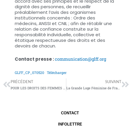
accord avec ses principes et le respect de la
dignité des personnes, de recueillir
préalablement l’avis des organismes
institutionnels concernés : Ordre des
médecins, ANSSI et CNIL ; afin de rétablir une
relation de confiance construite sur la
responsabilité individuelle, collective et
étatique respectueuse des droits et des
devoirs de chacun.
Contact presse :
communication@glff.org
GLFF_CP_070520
Télécharger
Précédent
Su
PRÉCÉDENT
SUIVANT
POUR LES DROITS DES FEMMES – POUR LA LIBERTE DE CONSCIENCE ET D’EXPRESSION
La Grande Loge Féminine de France s’associe à la Journée de l’Europe – Pour « des réalisations concrètes » et une « solidarité de fait »
CONTACT
INFOLETTRE