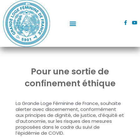
Aller
au
contenu
F
Y
a
o
c
u
e
t
b
u
o
b
o
e
k
-
f
Pour une sortie de
confinement éthique
La Grande Loge Féminine de France, souhaite
alerter avec discernement, conformément
aux principes de dignité, de justice, d’équité et
d’autonomie, sur les risques des mesures
proposées dans le cadre du suivi de
l’épidémie de COVID.