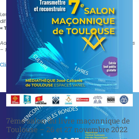
Les 26 et 27 novembre 2022 venez écouter les
différentes conférences proposées sur le thème
« Transmettre et reconstruire »
Adresse : Espaces Vanel – Médiathèque José Cabanis
– 1 allée Jacques Chaban Delmas 31500 TOULOUSE
Cliquez ici pour télécharger le programme complet
7ème salon du livre maçonnique de
Toulouse – 26 et 27 novembre 2022