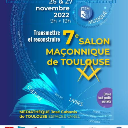
Laisser un commentaire
/
Passées
/ Par
admin-glff