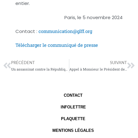
entier.
Paris, le 5 novembre 2024
Contact :
communication@glff.org
Télécharger le communiqué de presse
Précédent
Su
PRÉCÉDENT
SUIVANT
Un assassinat contre la République
Appel à Monsieur le Président de la République, Appel à tous les élus, toutes les élues, Appel à toutes les forces de progrès.
CONTACT
INFOLETTRE
PLAQUETTE
MENTIONS LÉGALES