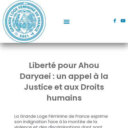
Aller
au
contenu
F
Y
a
o
c
u
e
t
b
u
o
b
o
e
k
-
f
Liberté pour Ahou
Daryaei : un appel à la
Justice et aux Droits
humains
La Grande Loge Féminine de France exprime
son indignation face à la montée de la
violence et des discriminations dont sont