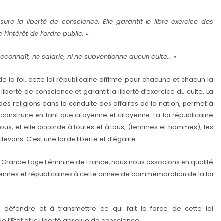
re la liberté de conscience. Elle garantit le libre exercice des
 l’intérêt de l’ordre public.
»
econnaît, ne salarie, ni ne subventionne aucun culte…
»
de la foi, cette loi républicaine affirme pour chacune et chacun la
 liberté de conscience et garantit la liberté d’exercice du culte. La
is des religions dans la conduite des affaires de la nation, permet à
onstruire en tant que citoyenne et citoyenne. La loi républicaine
tous, et elle accorde à toutes et à tous, (femmes et hommes), les
oirs. C’est une loi de liberté et d’égalité.
 Grande Loge Féminine de France, nous nous associons en qualité
nnes et républicaines à cette année de commémoration de la loi
 défendre et à transmettre ce qui fait la force de cette loi
de l’Etat et la Liberté absolue de conscience.