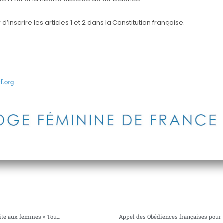
inscrire les articles 1 et 2 dans la Constitution française.
.org
25 novembre 2025, journée internationale pour l’élimination de la violence faite aux femmes « Tous les trois jours … »
Appel des Obédiences françaises pour l