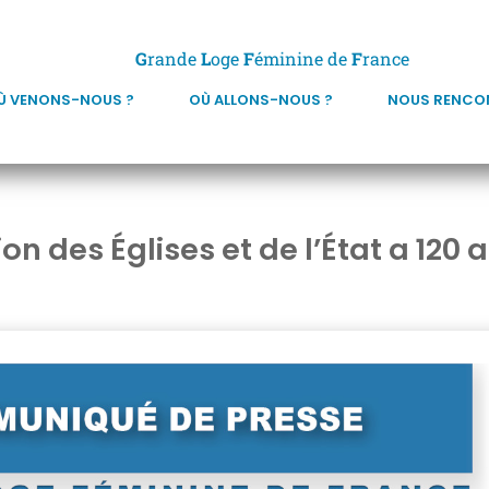
G
rande
L
oge
F
éminine de
F
rance
Ù VENONS-NOUS ?
OÙ ALLONS-NOUS ?
NOUS RENCO
on des Églises et de l’État a 120 