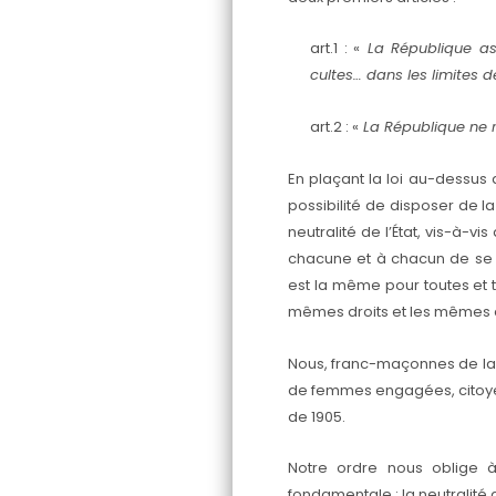
art.1 : «
La République assu
cultes… dans les limites de
art.2 : «
La République ne r
En plaçant la loi au-dessus 
possibilité de disposer de la
neutralité de l’État, vis-à-v
chacune et à chacun de se c
est la même pour toutes et 
mêmes droits et les mêmes dev
Nous, franc-maçonnes de la
de femmes engagées, citoye
de 1905.
Notre ordre nous oblige à
fondamentale : la neutralité 