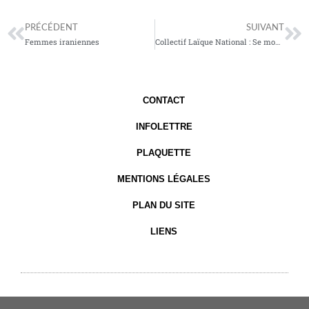
Précédent
Su
PRÉCÉDENT
SUIVANT
Femmes iraniennes
Collectif Laïque National : Se montrer fidèles à l’action de Samuel Paty
CONTACT
INFOLETTRE
PLAQUETTE
MENTIONS LÉGALES
PLAN DU SITE
LIENS