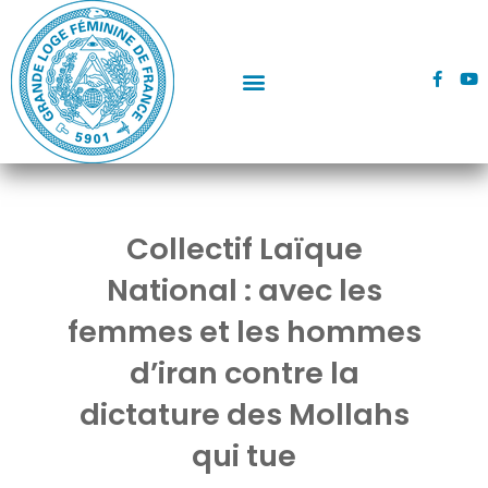
Aller
au
contenu
F
Y
a
o
c
u
e
t
b
u
o
b
o
e
k
-
f
Collectif Laïque
National : avec les
femmes et les hommes
d’iran contre la
dictature des Mollahs
qui tue