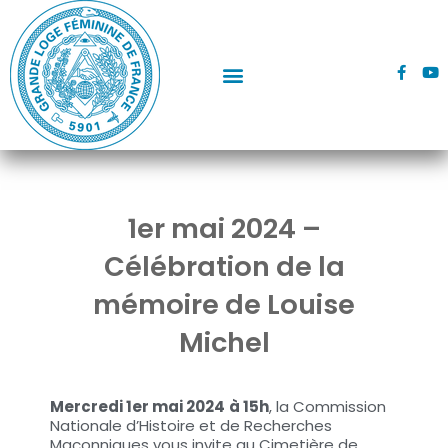
Aller
au
contenu
F
Y
a
o
c
u
e
t
b
u
o
b
o
e
k
-
f
1er mai 2024 –
Célébration de la
mémoire de Louise
Michel
Mercredi 1er mai 2024
à 15h
, la Commission
Nationale d’Histoire et de Recherches
Maçonniques vous invite au Cimetière de