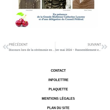
Précédent
Su
PRÉCÉDENT
SUIVANT
Discours lors de la cérémonie en hommage à Samuel Paty – 16 octobre 2023
1er mai 2024 – Rassemblement en hommage aux Martyrs de la Commune de Paris, pour la République et la Laïcité
CONTACT
INFOLETTRE
PLAQUETTE
MENTIONS LÉGALES
PLAN DU SITE